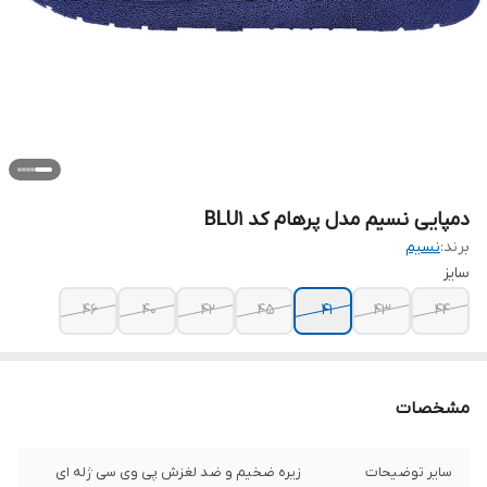
دمپایی نسیم مدل پرهام کد BLU1
برند:
نسیم
سایز
46
40
42
45
41
43
44
مشخصات
سایر توضیحات
زیره ضخیم و ضد لغزش پی وی سی ژله ای