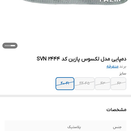
دمپایی مدل لکسوس پازین کد SVN 2444
برند:
متفرقه
سایز
40-41
44-45
43
42
مشخصات
جنس
پلاستیک