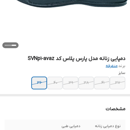
دمپایی زنانه مدل پارس پلاس کد SVNp1-avaz
برند:
متفرقه
سایز
36
40
39
38
41
37
مشخصات
نوع دمپایی زنانه
دمپایی طبی