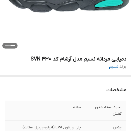
دمپایی مردانه نسیم مدل آرشام کد SVN 430
برند:
نسیم
مشخصات
نحوه بسته شدن
ساده
کفش
جنس
پلی اورتان , EVA (اتیلن-وینیل استات)