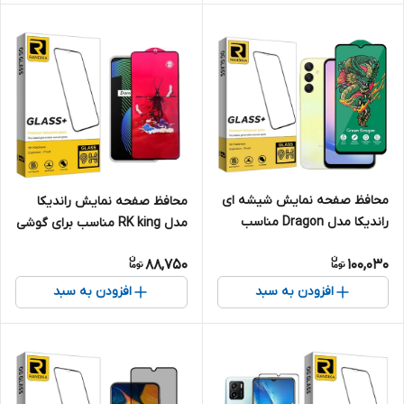
محافظ صفحه نمایش شیشه ای
محافظ صفحه نمایش راندیکا
راندیکا مدل Dragon مناسب
مدل RK king مناسب برای گوشی
برای گوشی موبایل سامسونگ
موبایل ریلمی Narzo 10
88,750
100,030
Galaxy A25
افزودن به سبد
افزودن به سبد