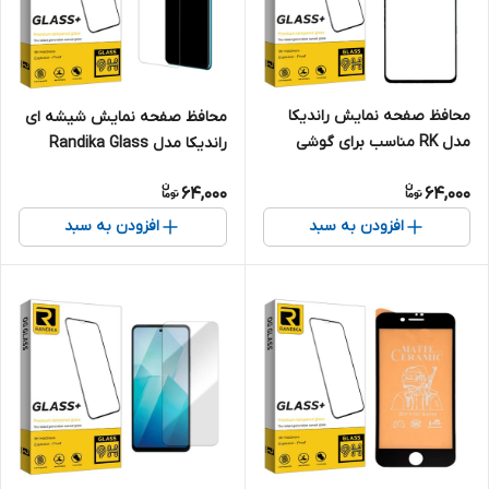
محافظ صفحه نمایش راندیکا
محافظ صفحه نمایش شیشه ای
مدل RK مناسب برای گوشی
راندیکا مدل Randika Glass
موبایل موتورولا Moto E6 Plus
MIX3 مناسب برای گوشی موبایل
64,000
64,000
اوپو A53s
افزودن به سبد
افزودن به سبد