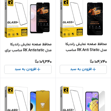
محافظ صفحه نمایش راندیکا
محافظ صفحه نمایش راندیکا
مدل RK Anti Static مناسب
مدل RK Antistatic مناسب برای
برای گوشی موبایل سامسونگ
گوشی موبایل اچ تی سی Desire
109,340
104,740
Galaxy F52 5G
20 Plus
افزودن به سبد
افزودن به سبد