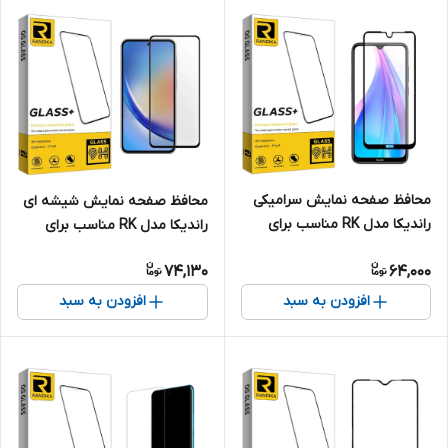
محافظ صفحه نمایش سرامیکی
محافظ صفحه نمایش شیشه ای
راندیکا مدل RK مناسب برای
راندیکا مدل RK مناسب برای
گوشی موبایل شیائومی Redmi
گوشی موبایل سامسونگ Galaxy
74,130
64,000
Note 8T
A35/A55
افزودن به سبد
افزودن به سبد