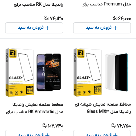
مدل Premium مناسب برای
راندیکا مدل RK مناسب برای
گوشی موبایل اچ تی سی U23
گوشی موبایل اوپو F23
74,130
64,000
افزودن به سبد
افزودن به سبد
محافظ صفحه نمایش شیشه ای
محافظ صفحه نمایش راندیکا
راندیکا مدل Glass MIX3
مدل RK Antistatic مناسب برای
مناسب برای گوشی موبایل اوپو
گوشی موبایل نوکیا G11 Plus
104,740
76,750
A53 \ A53s بسته 2 عددی
افزودن به سبد
افزودن به سبد