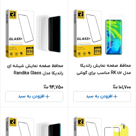
محافظ صفحه نمایش راندیکا
محافظ صفحه نمایش شیشه ای
مدل RK uv مناسب برای گوشی
راندیکا مدل Randika Glass
موبایل شیائومی Mi Note 10 Pro
MIX3 مناسب برای گوشی موبایل
94,750
101,700
ریلمی GT Master بسته سه
عددی
افزودن به سبد
افزودن به سبد