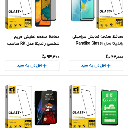
محافظ صفحه نمایش سرامیکی
محافظ صفحه نمایش حریم
راندیکا مدل Randika Glass1
شخصی راندیکا مدل RK مناسب
مناسب برای گوشی موبایل ویوو
برای گوشی موبایل سامسونگ
94,400
64,000
Y15s
Galaxy A30
افزودن به سبد
افزودن به سبد