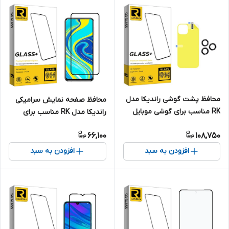
محافظ پشت گوشی راندیکا مدل
محافظ صفحه نمایش سرامیکی
RK مناسب برای گوشی موبایل
راندیکا مدل RK مناسب برای
اپل iPhone 14 Pro به همراه
گوشی موبایل شیائومی Redmi
66,100
108,750
محافظ لنز گوشی
Note 9S
افزودن به سبد
افزودن به سبد