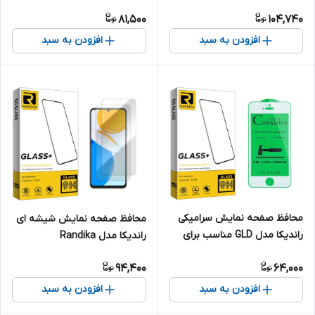
مناسب برای گوشی موبایل
گوشی موبایل شیائومی Poco
81,500
104,740
سامسونگ Galaxy A51 / A51 5G
C65
/ A52 / A52 5G / A52s 5G /
افزودن به سبد
افزودن به سبد
A53 5G / M31s / S20 FE / S20
FE 5G / S20 FE 2022
محافظ صفحه نمایش سرامیکی
محافظ صفحه نمایش شیشه ای
راندیکا مدل GLD مناسب برای
راندیکا مدل Randika
گوشی موبایل اپل iPhone 5s
GlassMIX2106 مناسب برای
94,400
64,000
گوشی موبایل آنر X7 بسته دو
عددی
افزودن به سبد
افزودن به سبد