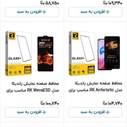
58,750
109,340
F34 5G
افزودن به سبد
افزودن به سبد
محافظ صفحه نمایش راندیکا
محافظ صفحه نمایش راندیکا
مدل RK Antistatic مناسب برای
مدل RK WevaESD مناسب برای
گوشی موبایل اوپو A96
گوشی موبایل سامسونگ Galaxy
100,740
104,740
A33 5G
افزودن به سبد
افزودن به سبد