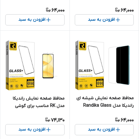
گوشی موبایل اپل iPhone 12 Pro
گوشی موبایل آنر 8S
64,000
64,000
Max
افزودن به سبد
افزودن به سبد
محافظ صفحه نمایش شیشه ای
محافظ صفحه نمایش راندیکا
راندیکا مدل Randika Glass
مدل RK مناسب برای گوشی
MIX مناسب برای گوشی موبایل
موبایل ریلمی C51
74,130
64,000
شیائومی Poco X3 \ X3 Pro \
X3 GT \ X3 NFC \ X3 5G \ F3
افزودن به سبد
افزودن به سبد
5G \ F3 \ F3 Pro \ F3 NFC