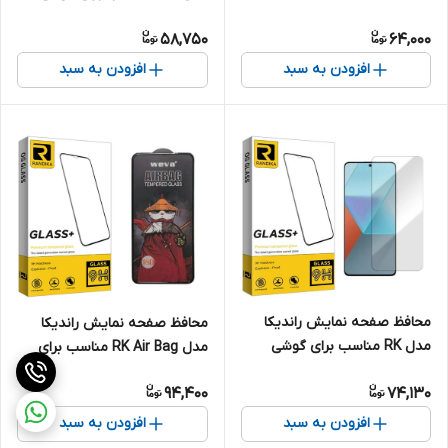
گوشی موبایل اپل iPhone 12
موبایل شیائومی Redmi Note 8
58,750
64,000
افزودن به سبد
افزودن به سبد
محافظ صفحه نمایش راندیکا
محافظ صفحه نمایش راندیکا
مدل RK مناسب برای گوشی
مدل RK Air Bag مناسب برای
موبایل شیائومی Redmi note
گوشی موبایل سامسونگ Galaxy
94,400
74,130
13R Pro
M51 / M52 / M62
افزودن به سبد
افزودن به سبد