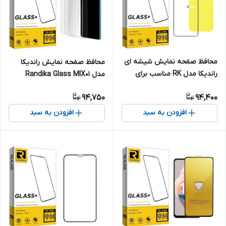
محافظ صفحه نمایش شیشه ای
محافظ صفحه نمایش راندیکا
راندیکا مدل RK مناسب برای
مدل Randika Glass MIX01
گوشی موبایل اپل iPhone 14 Pro
مناسب برای گوشی موبایل
94,750
94,400
Max به همراه محافظ پشت
شیائومی Redmi 9A Sport بسته
گوشی
سه عددی
افزودن به سبد
افزودن به سبد