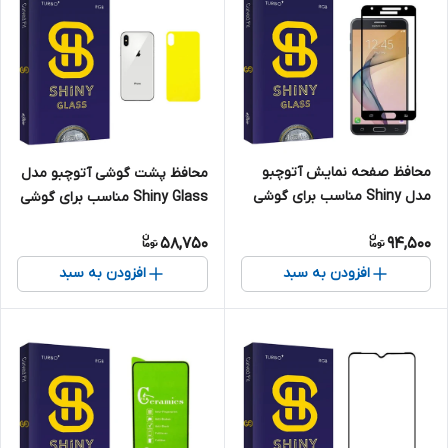
محافظ صفحه نمایش آتوچبو
محافظ پشت گوشی آتوچبو مدل
مدل Shiny مناسب برای گوشی
Shiny Glass مناسب برای گوشی
موبایل سامسونگ Galaxy J5
موبایل اپل iPhone X
58,750
94,500
Prime
افزودن به سبد
افزودن به سبد