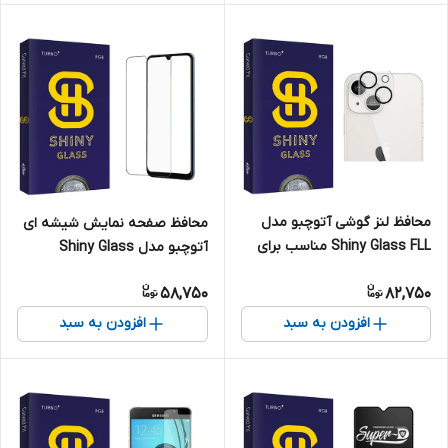
محافظ لنز گوشی آتوچبو مدل
محافظ صفحه نمایش شیشه ای
Shiny Glass FLL مناسب برای
آتوچبو مدل Shiny Glass
گوشی موبایل اپل iPhone 13
مناسب برای گوشی موبایل
58,750
82,750
سامسونگ Galaxy A20 / A30 /
A31
افزودن به سبد
افزودن به سبد