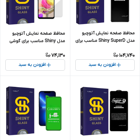
محافظ صفحه نمایش آتوچبو
محافظ صفحه نمایش آتوچبو
مدل Shiny SuperD مناسب برای
مدل Shiny مناسب برای گوشی
گوشی موبایل سامسونگ Galaxy
موبایل ال جی K42
74,130
104,740
A72 5G
افزودن به سبد
افزودن به سبد