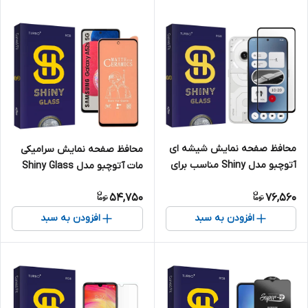
محافظ صفحه نمایش شیشه ای
محافظ صفحه نمایش سرامیکی
آتوچبو مدل Shiny مناسب برای
مات آتوچبو مدل Shiny Glass
گوشی موبایل ناتینگ فون
مناسب برای گوشی موبایل
54,750
76,560
Nothing Phone 2a
سامسونگ galaxy A52S
افزودن به سبد
افزودن به سبد