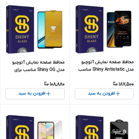
محافظ صفحه نمایش آتوچبو
محافظ صفحه نمایش آتوچبو
مدل Shiny Antistatic مناسب
مدل Shiny OG مناسب برای
برای گوشی موبایل شیائومی
گوشی موبایل ریلمی Note 50
108,880
187,500
Poco X6 Pro
افزودن به سبد
افزودن به سبد