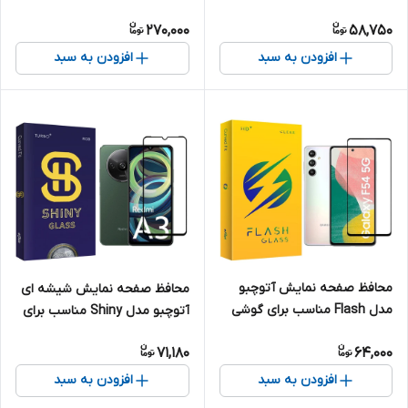
مناسب برای گوشی موبایل
گوشی موبایل آنر 90
270,000
58,750
هوآوی Y8p
افزودن به سبد
افزودن به سبد
محافظ صفحه نمایش آتوچبو
محافظ صفحه نمایش شیشه ای
مدل Flash مناسب برای گوشی
آتوچبو مدل Shiny مناسب برای
موبایل سامسونگ Galaxy F54
گوشی موبایل شیائومی Redmi
71,180
64,000
5G
A3
افزودن به سبد
افزودن به سبد