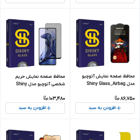
محافظ صفحه نمایش آتوچبو
محافظ صفحه نمایش حریم
مدل Shiny Glass_Airbag
شخصی آتوچبو مدل Shiny
مناسب برای گوشی موبایل
مناسب برای گوشی موبایل
103,480
86,750
شیائومی Redmi note 10 4g
شیائومی 11T Pro
افزودن به سبد
افزودن به سبد