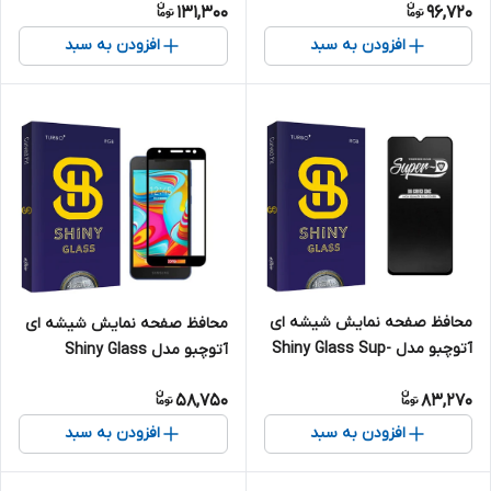
131,300
96,720
Galaxy A05s
S24 Ultra
افزودن به سبد
افزودن به سبد
محافظ صفحه نمایش شیشه ای
محافظ صفحه نمایش شیشه ای
آتوچبو مدل Shiny Glass Sup-
آتوچبو مدل Shiny Glass
D مناسب برای گوشی موبایل
مناسب برای گوشی موبایل
58,750
83,270
سامسونگ Galaxy A12 \ A02 \
سامسونگ Galaxy A2 Core
A02s \ M02 \ M02s
افزودن به سبد
افزودن به سبد