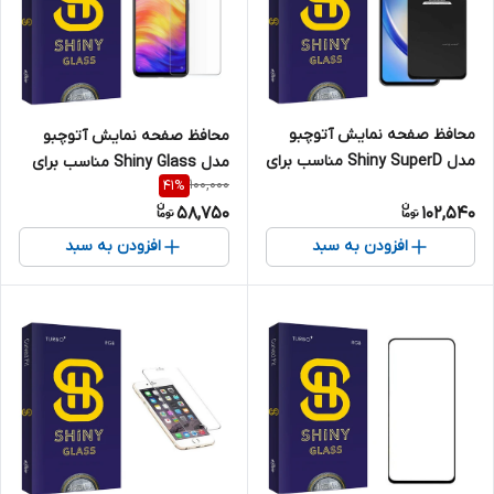
محافظ صفحه نمایش آتوچبو
محافظ صفحه نمایش آتوچبو
مدل Shiny SuperD مناسب برای
مدل Shiny Glass مناسب برای
100,000
41
%
گوشی موبایل سامسونگ Galaxy
گوشی موبایل سامسونگ Galaxy
58,750
102,540
A34 5G
A10
افزودن به سبد
افزودن به سبد