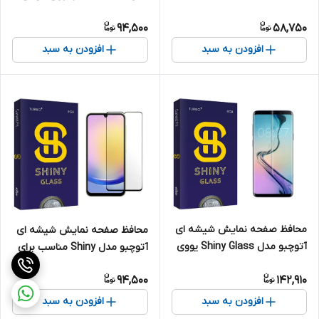
اپل iPhone 13
موبایل ریلمی 11 5G
94,500
58,750
افزودن به سبد
افزودن به سبد
محافظ صفحه نمایش شیشه ای
محافظ صفحه نمایش شیشه ای
آتوچبو مدل Shiny Glass یووی
آتوچبو مدل Shiny مناسب برای
UV مناسب برای گوشی موبایل
گوشی موبایل سامسونگ Galaxy
94,500
142,910
سامسونگ Galaxy S9
A24/A25/A15/A15 5G
افزودن به سبد
افزودن به سبد