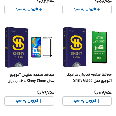
83,470
58,750
9A
pro max
افزودن به سبد
افزودن به سبد
محافظ صفحه نمایش سرامیکی
محافظ صفحه نمایش آتوچبو
آتوچبو مدل Shiny Glass
مدل Shiny Glass مناسب برای
مناسب برای گوشی موبایل
گوشی موبایل هوآوی P30 lite
76,750
54,750
سامسونگ Galaxy A20s
بسته دو عددی
افزودن به سبد
افزودن به سبد