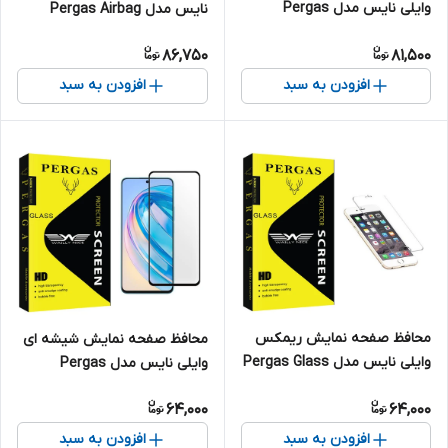
وایلی نایس مدل Pergas
نایس مدل Pergas Airbag
مناسب برای گوشی موبایل
مناسب برای گوشی موبایل
86,750
81,500
سامسونگ Galaxy A22 5G
شیائومی Redmi Note 12 Pro
Plus 5G
افزودن به سبد
افزودن به سبد
محافظ صفحه نمایش ریمکس
محافظ صفحه نمایش شیشه ای
وایلی نایس مدل Pergas Glass
وایلی نایس مدل Pergas
مناسب برای گوشی موبایل اپل
مناسب برای گوشی موبایل آنر
64,000
64,000
iphone 7 plus/8 plus
X8a
افزودن به سبد
افزودن به سبد