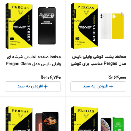
محافظ پشت گوشی وایلی نایس
محافظ صفحه نمایش شیشه ای
مدل Pergas مناسب برای گوشی
وایلی نایس مدل Pergas Glass
موبایل سامسونگ Galaxy A04
Super-D مناسب برای گوشی
104,740
64,000
موبایل سامسونگ GALAXY
A30s \ A50s
افزودن به سبد
افزودن به سبد