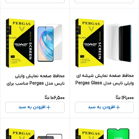
محافظ صفحه نمایش شیشه ای
محافظ صفحه نمایش وایلی
وایلی نایس مدل Pergas Glass
نایس مدل Pergas مناسب برای
MIX3 مناسب برای گوشی موبایل
گوشی موبایل آنر X8a
106,500
161,000
سامسونگ Galaxy A32 5G بسته
سه عددی
افزودن به سبد
افزودن به سبد