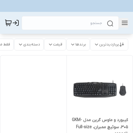
پربازدیدترین
برندها
قیمت
دسته‌بندی
فقط م
کیبورد و ماوس گرین مدل GKM-
305، سوئیچ ممبران، Full-size