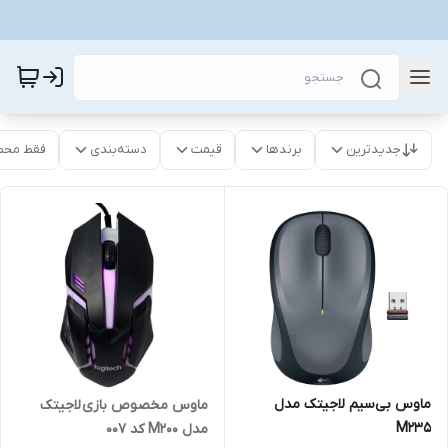
جدیدترین
برندها
قیمت
دسته‌بندی
فقط محص
ماوس بی‌سیم لاجیتک مدل
ماوس مخصوص بازی لاجیتک
M235
مدل M200 كد 007