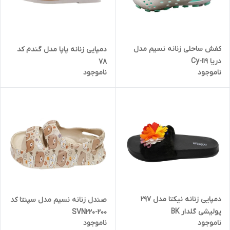
کفش ساحلی زنانه نسیم مدل
دمپایی زنانه پاپا مدل گندم کد
دریا Cy-119
78
ناموجود
ناموجود
دمپایی زنانه نیکتا مدل 297
صندل زنانه نسیم مدل سپنتا کد
پولیشی گلدار BK
SVN220-200
ناموجود
ناموجود