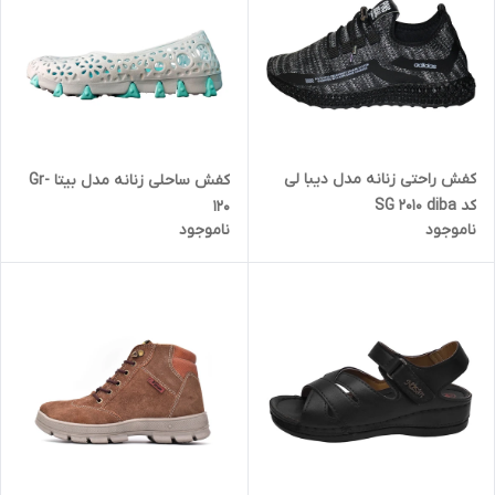
کفش راحتی زنانه مدل دیبا لی
کفش ساحلی زنانه مدل بیتا Gr-
کد SG 2010 diba
120
ناموجود
ناموجود