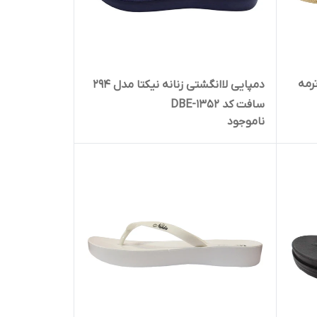
رمه
دمپایی لاانگشتی زنانه نیکتا مدل 294
سافت کد 1352-DBE
ناموجود