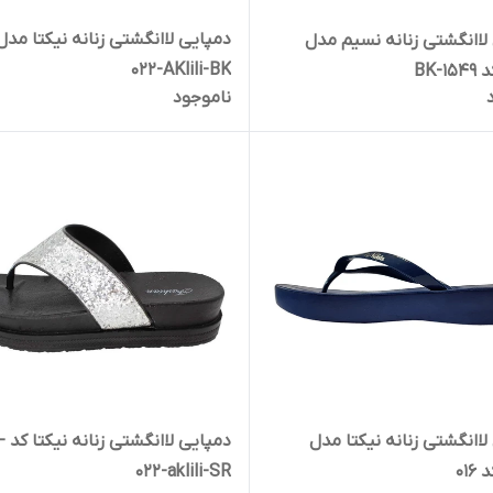
لاانگشتی زنانه نسیم مدل
022-AKlili-BK
-BK
ناموجود
لاانگشتی زنانه نیکتا مدل
دمپایی لاا
016
022-aklili-SR