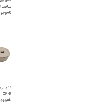
سافت کد 1252
ناموجود
CR-S
ناموجود