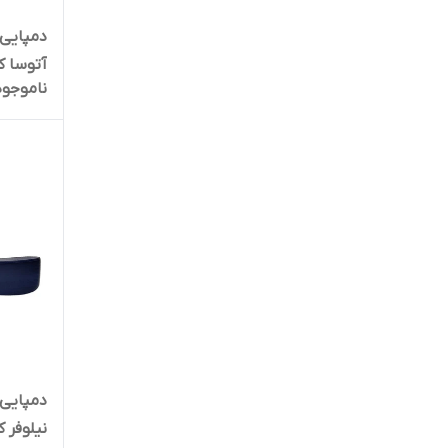
دمپایی 
آتوسا کد 1549
ناموجود
دمپایی 
نیلوفر کد 