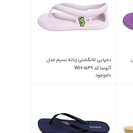
ل
دمپایی لاانگشتی زنانه نسیم مدل
آتوسا کد 1549-WH
ناموجود