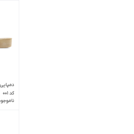
دمپایی 
کد 001
ناموجود