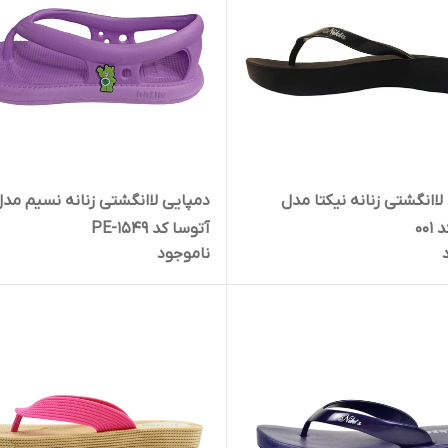
لاانگشتی زنانه نیکتا مدل
دمپایی لاانگشتی زنانه نسیم مد
001
آتوسا کد 1549-PE
ناموجود