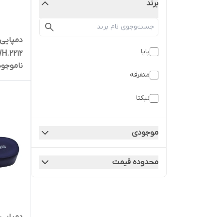
برند
دمپایی 
پاپا
H.2212
ناموجود
متفرقه
نیکتا
موجودی
محدوده قیمت