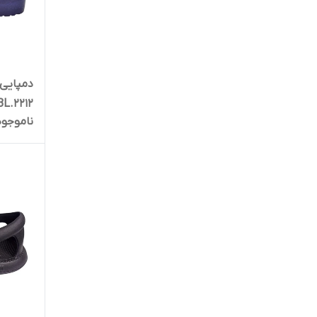
دمپایی 
L.2212
ناموجود