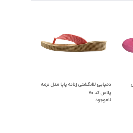
ل
دمپایی لاانگشتی زنانه پاپا مدل ترمه
پلاس کد 70
ناموجود