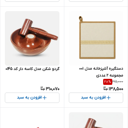
دستگیره آشپزخانه مدل 001
گردو شکن مدل کاسه دار کد 0145
مجموعه 2 عددی
195,000
28
%
310,070
138,500
افزودن به سبد
افزودن به سبد