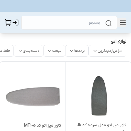
لوازم اتو
پربازدیدترین
برندها
قیمت
دسته‌بندی
فقط م
کاور میز اتو مدل سرمه کد Jk
کاور میز اتو کد MT105