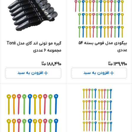
بیگودی مدل فومی بسته 54
گیره مو تونی اند گای مدل Toni1
عددی
مجموعه 6 عددی
188,490
139,990
افزودن به سبد
افزودن به سبد