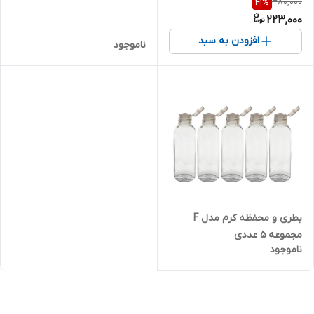
380,000
41
%
223,000
افزودن به سبد
ناموجود
بطری و محفظه کرم مدل F
مجموعه 5 عددی
ناموجود