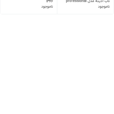
ناب آدینه مدل professional
1346
ناموجود
ناموجود
حجم 300 میلی لیتر بسته سه
عددی