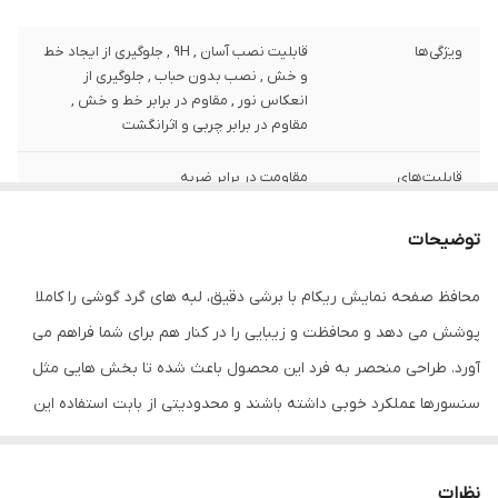
ویژگی‌ها
قابلیت نصب آسان , 9H , جلوگیری از ایجاد خط
و خش , نصب بدون حباب , جلوگیری از
انعکاس نور , مقاوم در برابر خط و خش ,
مقاوم در برابر چربی و اثرانگشت
قابلیت‌های
مقاومت در برابر ضربه
مقاومتی
توضیحات
ضخامت
0.2
محافظ صفحه نمایش ریکام با برشی دقیق، لبه های گرد گوشی را کاملا
دارای محافظ برای
جلو (صفحه نمایش)
قسمت
پوشش می دهد و محافظت و زیبایی را در کنار هم برای شما فراهم می
آورد. طراحی منحصر به فرد این محصول باعث شده تا بخش هایی مثل
رنگ
مشکی
سنسورها عملکرد خوبی داشته باشند و محدودیتی از بابت استفاده این
محافظ نداشته باشید. گلس ریکام به راحتی روی نمایشگر نصب می
شود و پس از جداسازی نیز اثری از چسب روی نمایشگر باقی نخواهد
نظرات