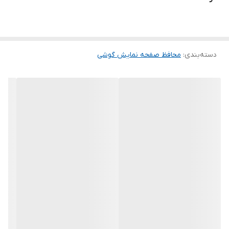
ماند. لمس لبه های گرد این محصول حس خوبی را در شما ایجاد می کند.
این گلس ضد خش باعث می شود تا شما بتوانید کیفیت اصلی صفحه
نمایش خود را حفظ نمایید و نهایت لذت را از کار کردن با آن ببرید. این
دسته‌بندی
:
محافظ صفحه نمایش گوشی
محافظ صفحه نمایش چربی گریز است و اثر انگشت شما را به خود جذب
نمیکند. اگر به دنبال محصولی با کیفیت هستید خرید این محافظ صفحه
نمایش را به شما پیشنهاد میکنیم.