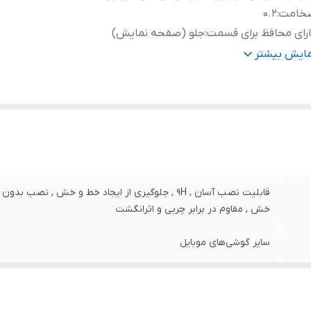
خامت
:
0.2
رای محافظ برای قسمت
:
جلو (صفحه نمایش)
نگ
:
مشکی
مایش بیشتر
قابلیت نصب آسان , 9H , جلوگیری از ایجاد خط و خش , 
خش , مقاوم در برابر چربی و اثرانگشت
سایر گوشی‌های موبایل
0.2
جلو (صفحه نمایش)