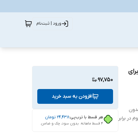
ورود | ثبت‌نام
DS A مناسب برای
97,750
افزودن به سبد خرید
ب بدون
هر قسط با ترب‌پی:
۲۴٬۴۳۸
تومان
 در برابر
۴ قسط ماهانه. بدون سود، چک و ضامن.