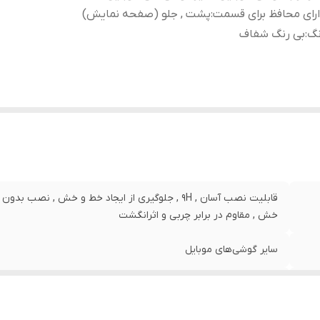
رای محافظ برای قسمت
:
پشت , جلو (صفحه نمایش)
نگ
:
بی رنگ شفاف
قابلیت نصب آسان , 9H , جلوگیری از ایجاد خط و خش , 
خش , مقاوم در برابر چربی و اثرانگشت
سایر گوشی‌های موبایل
پشت , جلو (صفحه نمایش)
بی رنگ شفاف