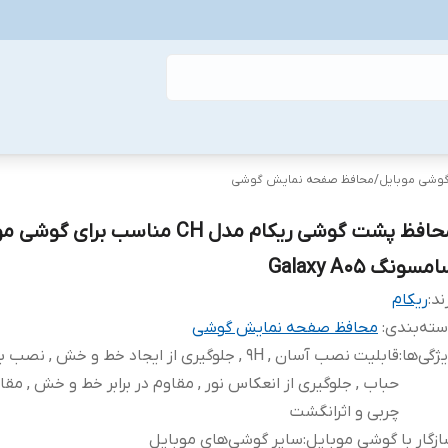
گوشی موبایل
/
محافظ صفحه نمایش گوشی
محافظ پشت گوشی ریکام مدل CH مناسب برای گو
مسونگ Galaxy A05
ند:
ریکام
ته‌بندی
:
محافظ صفحه نمایش گوشی
ژگی‌ها
:
قابلیت نصب آسان , 9H , جلوگیری از ایجاد خط و خش , نص
حباب , جلوگیری از انعکاس نور , مقاوم در برابر خط و خش , مقاوم
چربی و اثرانگشت
زگار با گوشی موبایل
:
سایر گوشی‌های موبایل