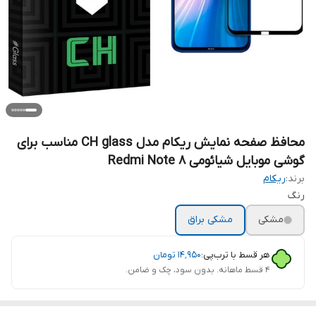
محافظ صفحه نمایش ریکام مدل CH glass مناسب برای
گوشی موبایل شیائومی Redmi Note 8
برند:
ریکام
رنگ
مشکی
مشکی براق
هر قسط با ترب‌پی:
۱۴٬۹۵۰
تومان
۴ قسط ماهانه. بدون سود، چک و ضامن.