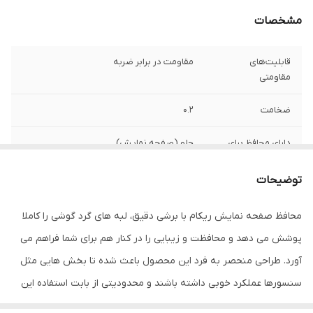
مشخصات
قابلیت‌های
مقاومت در برابر ضربه
مقاومتی
ضخامت
0.2
دارای محافظ برای
جلو (صفحه نمایش)
قسمت
توضیحات
ویژگی‌ها
قابلیت نصب آسان , 9H , جلوگیری از ایجاد خط
و خش , نصب بدون حباب , جلوگیری از
محافظ صفحه نمایش ریکام با برشی دقیق، لبه های گرد گوشی را کاملا
انعکاس نور , مقاوم در برابر خط و خش ,
مقاوم در برابر چربی و اثرانگشت
پوشش می دهد و محافظت و زیبایی را در کنار هم برای شما فراهم می
آورد. طراحی منحصر به فرد این محصول باعث شده تا بخش هایی مثل
سنسورها عملکرد خوبی داشته باشند و محدودیتی از بابت استفاده این
محافظ نداشته باشید. گلس ریکام به راحتی روی نمایشگر نصب می