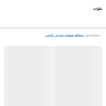
شود و پس از جداسازی نیز اثری از چسب روی نمایشگر باقی نخواهد
نظرات
ماند. لمس لبه های گرد این محصول حس خوبی را در شما ایجاد می کند.
این گلس ضد خش باعث می شود تا شما بتوانید کیفیت اصلی صفحه
نمایش خود را حفظ نمایید و نهایت لذت را از کار کردن با آن ببرید. این
دسته‌بندی
:
محافظ صفحه نمایش گوشی
محافظ صفحه نمایش چربی گریز است و اثر انگشت شما را به خود جذب
نمیکند. اگر به دنبال محصولی با کیفیت هستید خرید این محافظ صفحه
نمایش را به شما پیشنهاد میکنیم.