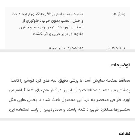
ویژگی‌ها
قابلیت نصب آسان , 9H , جلوگیری از ایجاد خط
و خش , نصب بدون حباب , جلوگیری از
انعکاس نور , مقاوم در برابر خط و خش ,
مقاوم در برابر چربی و اثرانگشت
قابلیت‌های
مقاومت در برابر ضربه
مقاومتی
توضیحات
ضخامت
0.2
محافظ صفحه نمایش آسدا با برشی دقیق، لبه های گرد گوشی را کاملا
دارای محافظ برای
جلو (صفحه نمایش)
قسمت
پوشش می دهد و محافظت و زیبایی را در کنار هم برای شما فراهم می
آورد. طراحی منحصر به فرد این محصول باعث شده تا بخش هایی مثل
رنگ
بی رنگ شفاف
سنسورها عملکرد خوبی داشته باشند و محدودیتی از بابت استفاده این
محافظ نداشته باشید. گلس آسدا به راحتی روی نمایشگر نصب می شود
و پس از جداسازی نیز اثری از چسب روی نمایشگر باقی نخواهد ماند.
نظرات