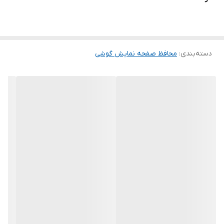
لمس لبه های گرد این محصول حس خوبی را در شما ایجاد می کند. این
گلس ضد خش باعث می شود تا شما بتوانید کیفیت اصلی صفحه
نمایش خود را حفظ نمایید و نهایت لذت را از کار کردن با آن ببرید. این
دسته‌بندی
:
محافظ صفحه نمایش گوشی
محافظ صفحه نمایش چربی گریز است و اثر انگشت شما را به خود جذب
نمیکند. اگر به دنبال محصولی با کیفیت هستید خرید این محافظ صفحه
نمایش را به شما پیشنهاد میکنیم.