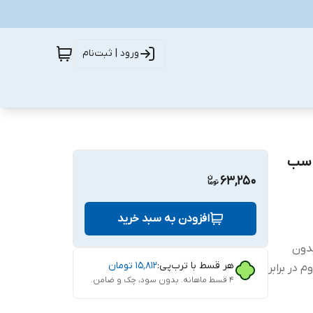
ورود | ثبت‌نام
 ای آسدا مدل DS Glass مناسب
63,250
افزودن به سبد خرید
ب بدون
هر قسط با ترب‌پی:
۱۵٬۸۱۲
تومان
 در برابر
۴ قسط ماهانه. بدون سود، چک و ضامن.