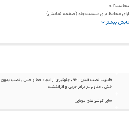
خامت
:
0.2
رای محافظ برای قسمت
:
جلو (صفحه نمایش)
نگ
:
مشکی
مایش بیشتر
قابلیت نصب آسان , 9H , جلوگیری از ایجاد خط و خش , 
خش , مقاوم در برابر چربی و اثرانگشت
سایر گوشی‌های موبایل
0.2
جلو (صفحه نمایش)