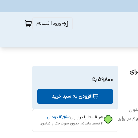
ورود | ثبت‌نام
CH مناسب برای
59,800
افزودن به سبد خرید
ب بدون
هر قسط با ترب‌پی:
۱۴٬۹۵۰
تومان
 در برابر
۴ قسط ماهانه. بدون سود، چک و ضامن.