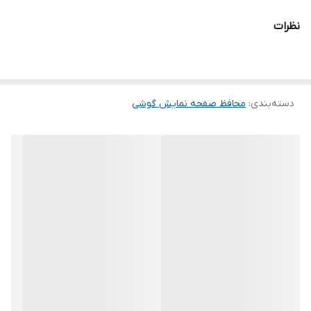
و پس از جداسازی نیز اثری از چسب روی نمایشگر باقی نخواهد ماند.
نظرات
لمس لبه های گرد این محصول حس خوبی را در شما ایجاد می کند. این
گلس ضد خش باعث می شود تا شما بتوانید کیفیت اصلی صفحه
نمایش خود را حفظ نمایید و نهایت لذت را از کار کردن با آن ببرید. این
دسته‌بندی
:
محافظ صفحه نمایش گوشی
محافظ صفحه نمایش چربی گریز است و اثر انگشت شما را به خود جذب
نمیکند. اگر به دنبال محصولی با کیفیت هستید خرید این محافظ صفحه
نمایش را به شما پیشنهاد میکنیم.