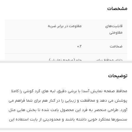
مشخصات
قابلیت‌های
مقاومت در برابر ضربه
مقاومتی
ضخامت
0.2
دارای محافظ برای
جلو (صفحه نمایش)
قسمت
توضیحات
ویژگی‌ها
قابلیت نصب آسان , 9H , جلوگیری از ایجاد خط
و خش , نصب بدون حباب , جلوگیری از
محافظ صفحه نمایش آسدا با برشی دقیق، لبه های گرد گوشی را کاملا
انعکاس نور , مقاوم در برابر خط و خش ,
مقاوم در برابر چربی و اثرانگشت
پوشش می دهد و محافظت و زیبایی را در کنار هم برای شما فراهم می
آورد. طراحی منحصر به فرد این محصول باعث شده تا بخش هایی مثل
سنسورها عملکرد خوبی داشته باشند و محدودیتی از بابت استفاده این
محافظ نداشته باشید. گلس آسدا به راحتی روی نمایشگر نصب می شود