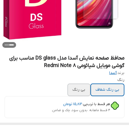
محافظ صفحه نمایش آسدا مدل DS glass مناسب برای
گوشی موبایل شیائومی Redmi Note 8
برند:
آسدا
رنگ
بی رنگ شفاف
بی رنگ
هر قسط با ترب‌پی:
۱۵٬۸۱۲
تومان
۴ قسط ماهانه. بدون سود، چک و ضامن.