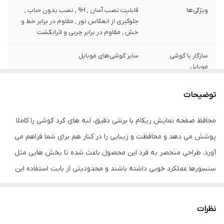
ویژگی‌ها
قابلیت نصب آسان , 9H , نصب بدون حباب ,
جلوگیری از انعکاس نور , مقاوم در برابر خط و
خش , مقاوم در برابر چربی و اثرانگشت
سازگار با گوشی
سایر گوشی‌های موبایل
موبایل
ضخامت
0.2
توضیحات
دارای محافظ برای
جلو (صفحه نمایش)
محافظ صفحه نمایش ریکام با برشی دقیق، لبه های گرد گوشی را کاملا
قسمت
پوشش می دهد و محافظت و زیبایی را در کنار هم برای شما فراهم می
رنگ
مشکی
آورد. طراحی منحصر به فرد این محصول باعث شده تا بخش هایی مثل
سنسورها عملکرد خوبی داشته باشند و محدودیتی از بابت استفاده این
محافظ نداشته باشید. گلس ریکام به راحتی روی نمایشگر نصب می
شود و پس از جداسازی نیز اثری از چسب روی نمایشگر باقی نخواهد
نظرات
ماند. لمس لبه های گرد این محصول حس خوبی را در شما ایجاد می کند.