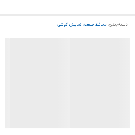
این گلس ضد خش باعث می شود تا شما بتوانید کیفیت اصلی صفحه
نمایش خود را حفظ نمایید و نهایت لذت را از کار کردن با آن ببرید. این
دسته‌بندی
:
محافظ صفحه نمایش گوشی
محافظ صفحه نمایش چربی گریز است و اثر انگشت شما را به خود جذب
نمیکند. اگر به دنبال محصولی با کیفیت هستید خرید این محافظ صفحه
نمایش را به شما پیشنهاد میکنیم.