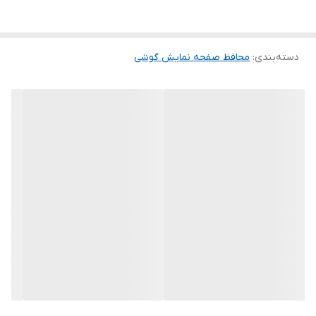
گلس ضد خش باعث می شود تا شما بتوانید کیفیت اصلی صفحه
نمایش خود را حفظ نمایید و نهایت لذت را از کار کردن با آن ببرید. این
دسته‌بندی
:
محافظ صفحه نمایش گوشی
محافظ صفحه نمایش چربی گریز است و اثر انگشت شما را به خود جذب
نمیکند. اگر به دنبال محصولی با کیفیت هستید خرید این محافظ صفحه
نمایش را به شما پیشنهاد میکنیم.