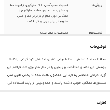
ویژگی‌ها
قابلیت نصب آسان , 9H , جلوگیری از ایجاد خط
و خش , نصب بدون حباب , جلوگیری از
انعکاس نور , مقاوم در برابر خط و خش ,
مقاوم در برابر چربی و اثرانگشت
قابلیت‌های
مقاومت در برابر ضربه
مقاومتی
توضیحات
ضخامت
0.2
محافظ صفحه نمایش آسدا با برشی دقیق، لبه های گرد گوشی را کاملا
دارای محافظ برای
جلو (صفحه نمایش)
قسمت
پوشش می دهد و محافظت و زیبایی را در کنار هم برای شما فراهم می
آورد. طراحی منحصر به فرد این محصول باعث شده تا بخش هایی مثل
رنگ
مشکی
سنسورها عملکرد خوبی داشته باشند و محدودیتی از بابت استفاده این
محافظ نداشته باشید. گلس آسدا به راحتی روی نمایشگر نصب می شود
و پس از جداسازی نیز اثری از چسب روی نمایشگر باقی نخواهد ماند.
نظرات
لمس لبه های گرد این محصول حس خوبی را در شما ایجاد می کند. این