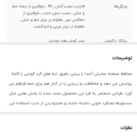
ویژگی‌ها
قابلیت نصب آسان , 9H , جلوگیری از ایجاد خط
و خش , نصب بدون حباب , جلوگیری از
انعکاس نور , مقاوم در برابر خط و خش ,
مقاوم در برابر چربی و اثرانگشت
سازگار با گوشی
سایر گوشی‌های موبایل
موبایل
توضیحات
ضخامت
0.2
محافظ صفحه نمایش آسدا با برشی دقیق، لبه های گرد گوشی را کاملا
دارای محافظ برای
جلو (صفحه نمایش)
قسمت
پوشش می دهد و محافظت و زیبایی را در کنار هم برای شما فراهم می
آورد. طراحی منحصر به فرد این محصول باعث شده تا بخش هایی مثل
رنگ
مشکی
سنسورها عملکرد خوبی داشته باشند و محدودیتی از بابت استفاده این
محافظ نداشته باشید. گلس آسدا به راحتی روی نمایشگر نصب می شود
و پس از جداسازی نیز اثری از چسب روی نمایشگر باقی نخواهد ماند.
نظرات
لمس لبه های گرد این محصول حس خوبی را در شما ایجاد می کند. این