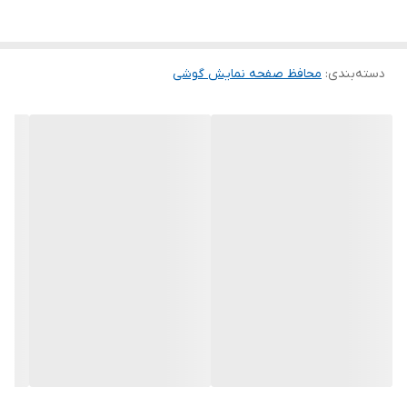
گلس ضد خش باعث می شود تا شما بتوانید کیفیت اصلی صفحه
نمایش خود را حفظ نمایید و نهایت لذت را از کار کردن با آن ببرید. این
دسته‌بندی
:
محافظ صفحه نمایش گوشی
محافظ صفحه نمایش چربی گریز است و اثر انگشت شما را به خود جذب
نمیکند. اگر به دنبال محصولی با کیفیت هستید خرید این محافظ صفحه
نمایش را به شما پیشنهاد میکنیم.