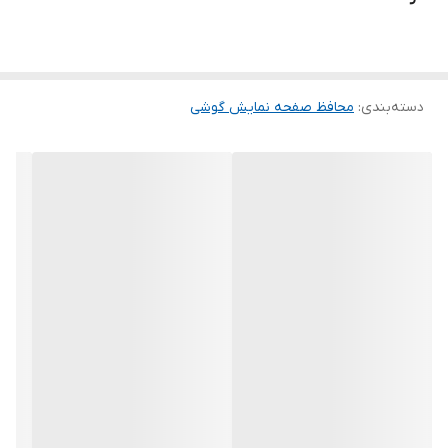
ماند. لمس لبه های گرد این محصول حس خوبی را در شما ایجاد می کند.
این گلس ضد خش باعث می شود تا شما بتوانید کیفیت اصلی صفحه
نمایش خود را حفظ نمایید و نهایت لذت را از کار کردن با آن ببرید. این
دسته‌بندی
:
محافظ صفحه نمایش گوشی
محافظ صفحه نمایش چربی گریز است و اثر انگشت شما را به خود جذب
نمیکند. اگر به دنبال محصولی با کیفیت هستید خرید این محافظ صفحه
نمایش را به شما پیشنهاد میکنیم.