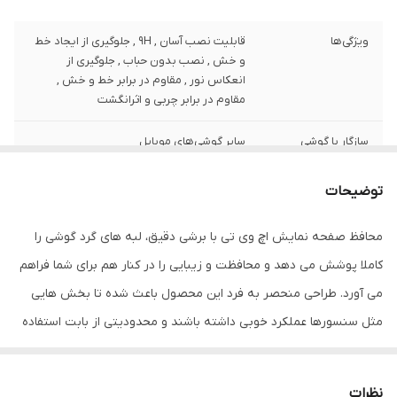
ویژگی‌ها
قابلیت نصب آسان , 9H , جلوگیری از ایجاد خط
و خش , نصب بدون حباب , جلوگیری از
انعکاس نور , مقاوم در برابر خط و خش ,
مقاوم در برابر چربی و اثرانگشت
سازگار با گوشی
سایر گوشی‌های موبایل
موبایل
توضیحات
ضخامت
0.2
محافظ صفحه نمایش اچ وی تی با برشی دقیق، لبه های گرد گوشی را
دارای محافظ برای
جلو (صفحه نمایش)
قسمت
کاملا پوشش می دهد و محافظت و زیبایی را در کنار هم برای شما فراهم
می آورد. طراحی منحصر به فرد این محصول باعث شده تا بخش هایی
رنگ
بی رنگ شفاف
مثل سنسورها عملکرد خوبی داشته باشند و محدودیتی از بابت استفاده
این محافظ نداشته باشید. گلس اچ وی تی به راحتی روی نمایشگر نصب
می شود و پس از جداسازی نیز اثری از چسب روی نمایشگر باقی نخواهد
نظرات