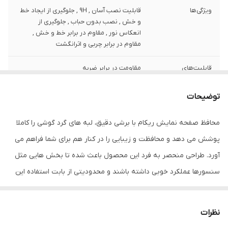
ویژگی‌ها
قابلیت نصب آسان , 9H , جلوگیری از ایجاد خط
و خش , نصب بدون حباب , جلوگیری از
انعکاس نور , مقاوم در برابر خط و خش ,
مقاوم در برابر چربی و اثرانگشت
قابلیت‌های
مقاومت در برابر ضربه
مقاومتی
توضیحات
ضخامت
0.2
محافظ صفحه نمایش ریکام با برشی دقیق، لبه های گرد گوشی را کاملا
دارای محافظ برای
جلو (صفحه نمایش)
قسمت
پوشش می دهد و محافظت و زیبایی را در کنار هم برای شما فراهم می
آورد. طراحی منحصر به فرد این محصول باعث شده تا بخش هایی مثل
رنگ
بی رنگ
سنسورها عملکرد خوبی داشته باشند و محدودیتی از بابت استفاده این
محافظ نداشته باشید. گلس ریکام به راحتی روی نمایشگر نصب می
شود و پس از جداسازی نیز اثری از چسب روی نمایشگر باقی نخواهد
نظرات
ماند. لمس لبه های گرد این محصول حس خوبی را در شما ایجاد می کند.