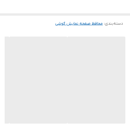
این گلس ضد خش باعث می شود تا شما بتوانید کیفیت اصلی صفحه
نمایش خود را حفظ نمایید و نهایت لذت را از کار کردن با آن ببرید. این
دسته‌بندی
:
محافظ صفحه نمایش گوشی
محافظ صفحه نمایش چربی گریز است و اثر انگشت شما را به خود جذب
نمیکند. اگر به دنبال محصولی با کیفیت هستید خرید این محافظ صفحه
نمایش را به شما پیشنهاد میکنیم.