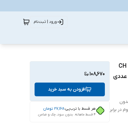
ورود | ثبت‌نام
CH Glass MI
108,670
افزودن به سبد خرید
ب بدون
هر قسط با ترب‌پی:
۲۷٬۱۶۸
تومان
 در برابر
۴ قسط ماهانه. بدون سود، چک و ضامن.