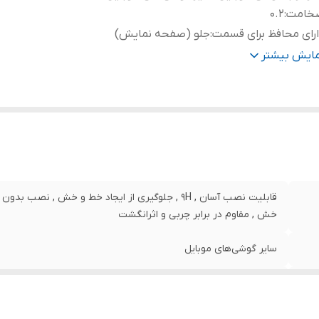
خامت
:
0.2
رای محافظ برای قسمت
:
جلو (صفحه نمایش)
نگ
:
بی رنگ شفاف
مایش بیشتر
قابلیت نصب آسان , 9H , جلوگیری از ایجاد خط و خش , 
خش , مقاوم در برابر چربی و اثرانگشت
سایر گوشی‌های موبایل
0.2
جلو (صفحه نمایش)