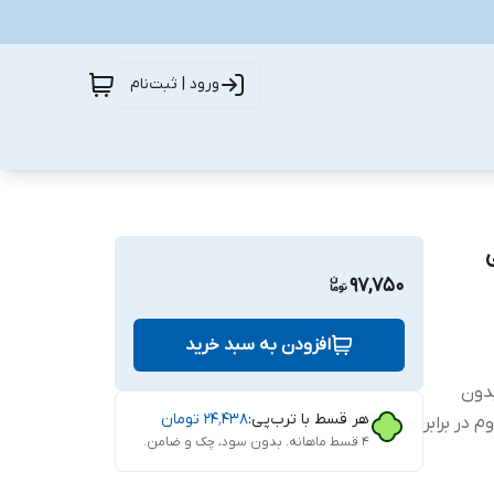
ورود | ثبت‌نام
شی
97,750
افزودن به سبد خرید
ب بدون
هر قسط با ترب‌پی:
۲۴٬۴۳۸
تومان
 در برابر
۴ قسط ماهانه. بدون سود، چک و ضامن.