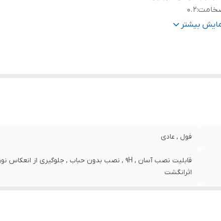
خامت
:
0.2
رای محافظ برای قسمت
:
جلو (صفحه نمایش)
مایش بیشتر
نگ
:
مشکی
فول , عادی
قابلیت نصب آسان , 9H , نصب بدون حباب , جلوگیری از ا
اثرانگشت
Apple iPhone 15 Pro
0.2