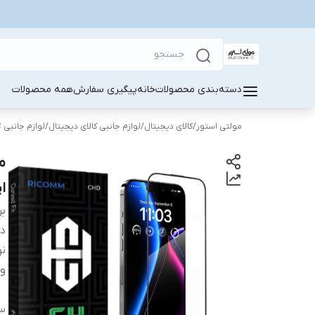
دسته‌بندی محصولات
خانه
پیگیری سفارش
همه محصولات
مولتی استور
/
کالای دیجیتال
/
لوازم جانبی کالای دیجیتال
/
لوازم جانبی 
اپل o
بر
دس
ن
وی
سا