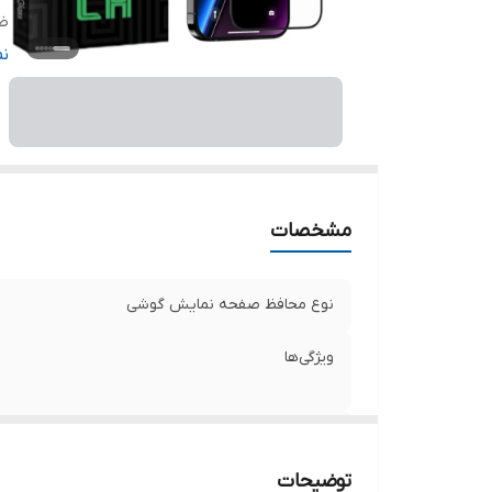
ض
دا
ن
ر
مشخصات
نوع محافظ صفحه نمایش گوشی
ویژگی‌ها
سازگار با گوشی موبایل
توضیحات
ضخامت