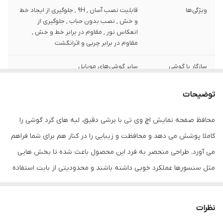
ویژگی‌ها
قابلیت نصب آسان , 9H , جلوگیری از ایجاد خط
و خش , نصب بدون حباب , جلوگیری از
انعکاس نور , مقاوم در برابر خط و خش ,
مقاوم در برابر چربی و اثرانگشت
سازگار با گوشی
سایر گوشی‌های موبایل
موبایل
توضیحات
ضخامت
0.2
محافظ صفحه نمایش اچ وی تی با برشی دقیق، لبه های گرد گوشی را
دارای محافظ برای
جلو (صفحه نمایش)
قسمت
کاملا پوشش می دهد و محافظت و زیبایی را در کنار هم برای شما فراهم
می آورد. طراحی منحصر به فرد این محصول باعث شده تا بخش هایی
رنگ
مشکی
مثل سنسورها عملکرد خوبی داشته باشند و محدودیتی از بابت استفاده
این محافظ نداشته باشید. گلس اچ وی تی به راحتی روی نمایشگر نصب
می شود و پس از جداسازی نیز اثری از چسب روی نمایشگر باقی نخواهد
نظرات
ماند. لمس لبه های گرد این محصول حس خوبی را در شما ایجاد می کند.