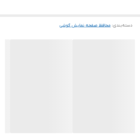
این گلس ضد خش باعث می شود تا شما بتوانید کیفیت اصلی صفحه
نمایش خود را حفظ نمایید و نهایت لذت را از کار کردن با آن ببرید. این
دسته‌بندی
:
محافظ صفحه نمایش گوشی
محافظ صفحه نمایش چربی گریز است و اثر انگشت شما را به خود جذب
نمیکند. اگر به دنبال محصولی با کیفیت هستید خرید این محافظ صفحه
نمایش را به شما پیشنهاد میکنیم.