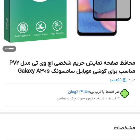
محافظ صفحه نمایش حریم شخصی اچ وی تی مدل PV2
مناسب برای گوشی موبایل سامسونگ Galaxy A30s
برند:
اچ وی تی
هر قسط با ترب‌پی:
۲۴٬۱۵۰
تومان
۴ قسط ماهانه. بدون سود، چک و ضامن.
مشخصات