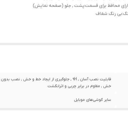
رای محافظ برای قسمت
:
پشت , جلو (صفحه نمایش)
نگ
:
بی رنگ شفاف
قابلیت نصب آسان , 9H , جلوگیری از ایجاد خط و خش , 
خش , مقاوم در برابر چربی و اثرانگشت
سایر گوشی‌های موبایل
پشت , جلو (صفحه نمایش)
بی رنگ شفاف