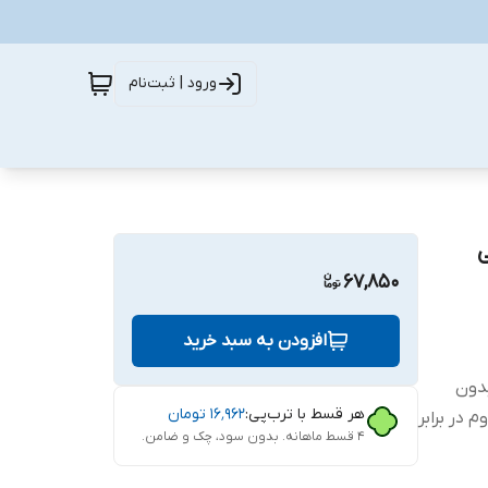
ورود | ثبت‌نام
شی
67,850
افزودن به سبد خرید
ب بدون
هر قسط با ترب‌پی:
۱۶٬۹۶۲
تومان
 در برابر
۴ قسط ماهانه. بدون سود، چک و ضامن.