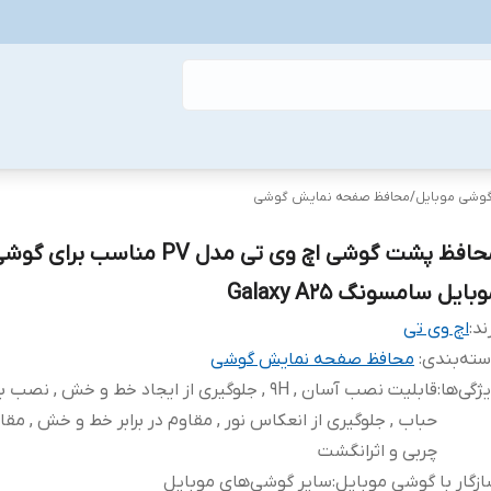
گوشی موبایل
/
محافظ صفحه نمایش گوشی
محافظ پشت گوشی اچ وی تی مدل PV مناسب برای گو
بایل سامسونگ Galaxy A25
ند:
اچ وی تی
ته‌بندی
:
محافظ صفحه نمایش گوشی
ژگی‌ها
:
قابلیت نصب آسان , 9H , جلوگیری از ایجاد خط و خش , نص
حباب , جلوگیری از انعکاس نور , مقاوم در برابر خط و خش , مقاوم
چربی و اثرانگشت
زگار با گوشی موبایل
:
سایر گوشی‌های موبایل