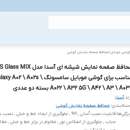
گوشی موبایل
/
محافظ صفحه نمایش گوشی
محافظ صفحه نمایش شیشه ای آسدا مدل ass MIX
مناسب برای گوشی موبایل سامسونگ xy A02 \ A02s
A022 \ A32 5G \ A42 \ A3 \ A0 بسته دو عددی
ند:
آسدا
ته‌بندی
:
محافظ صفحه نمایش گوشی
ژگی‌ها
:
قابلیت نصب آسان , 9H , جلوگیری از ایجاد خط و خش , نص
حباب , جلوگیری از انعکاس نور , مقاوم در برابر خط و خش , مقاوم