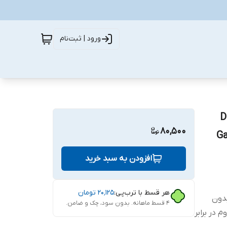
ورود | ثبت‌نام
DS Gl
80,500
Gala \
افزودن به سبد خرید
هر قسط با ترب‌پی:
۲۰٬۱۲۵
تومان
ب بدون
۴ قسط ماهانه. بدون سود، چک و ضامن.
 در برابر