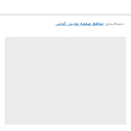
این گلس ضد خش باعث می شود تا شما بتوانید کیفیت اصلی صفحه
نمایش خود را حفظ نمایید و نهایت لذت را از کار کردن با آن ببرید. این
دسته‌بندی
:
محافظ صفحه نمایش گوشی
محافظ صفحه نمایش چربی گریز است و اثر انگشت شما را به خود جذب
نمیکند. اگر به دنبال محصولی با کیفیت هستید خرید این محافظ صفحه
نمایش را به شما پیشنهاد میکنیم.