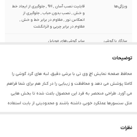
ویژگی‌ها
قابلیت نصب آسان , 9H , جلوگیری از ایجاد خط
و خش , نصب بدون حباب , جلوگیری از
انعکاس نور , مقاوم در برابر خط و خش ,
مقاوم در برابر چربی و اثرانگشت
سازگار با گوشی
سایر گوشی‌های موبایل
موبایل
توضیحات
ضخامت
0.2
محافظ صفحه نمایش اچ وی تی با برشی دقیق، لبه های گرد گوشی را
دارای محافظ برای
جلو (صفحه نمایش)
قسمت
کاملا پوشش می دهد و محافظت و زیبایی را در کنار هم برای شما فراهم
می آورد. طراحی منحصر به فرد این محصول باعث شده تا بخش هایی
رنگ
مشکی
مثل سنسورها عملکرد خوبی داشته باشند و محدودیتی از بابت استفاده
این محافظ نداشته باشید. گلس اچ وی تی به راحتی روی نمایشگر نصب
می شود و پس از جداسازی نیز اثری از چسب روی نمایشگر باقی نخواهد
نظرات
ماند. لمس لبه های گرد این محصول حس خوبی را در شما ایجاد می کند.