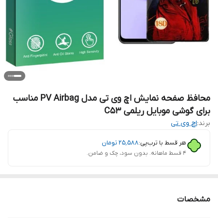
محافظ صفحه نمایش اچ وی تی مدل PV Airbag مناسب
برای گوشی موبایل ریلمی C53
برند:
اچ وی تی
هر قسط با ترب‌پی:
۲۵٬۵۸۸
تومان
۴ قسط ماهانه. بدون سود، چک و ضامن.
مشخصات