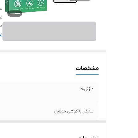
سا
ض
دا
ر
ن
مشخصات
ویژگی‌ها
سازگار با گوشی موبایل
ضخامت