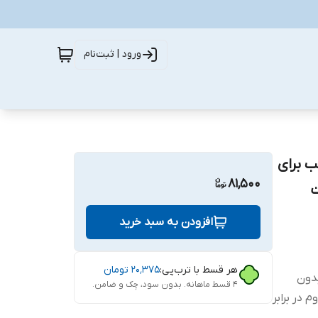
ورود | ثبت‌نام
ی اچ وی تی مدل PV مناسب برای
81,500
شت
افزودن به سبد خرید
هر قسط با ترب‌پی:
۲۰٬۳۷۵
تومان
ب بدون
۴ قسط ماهانه. بدون سود، چک و ضامن.
 در برابر