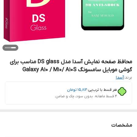
محافظ صفحه نمایش آسدا مدل DS glass مناسب برای
گوشی موبایل سامسونگ Galaxy A10 / M10/ A10S
برند:
آسدا
هر قسط با ترب‌پی:
۱۵٬۸۱۲
تومان
۴ قسط ماهانه. بدون سود، چک و ضامن.
مشخصات