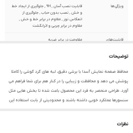
ویژگی‌ها
قابلیت نصب آسان , 9H , جلوگیری از ایجاد خط
و خش , نصب بدون حباب , جلوگیری از
انعکاس نور , مقاوم در برابر خط و خش ,
مقاوم در برابر چربی و اثرانگشت
قابلیت‌های
مقاومت در برابر ضربه
مقاومتی
توضیحات
ضخامت
0.2
محافظ صفحه نمایش آسدا با برشی دقیق، لبه های گرد گوشی را کاملا
دارای محافظ برای
جلو (صفحه نمایش)
قسمت
پوشش می دهد و محافظت و زیبایی را در کنار هم برای شما فراهم می
آورد. طراحی منحصر به فرد این محصول باعث شده تا بخش هایی مثل
رنگ
مشکی
سنسورها عملکرد خوبی داشته باشند و محدودیتی از بابت استفاده این
محافظ نداشته باشید. گلس آسدا به راحتی روی نمایشگر نصب می شود
و پس از جداسازی نیز اثری از چسب روی نمایشگر باقی نخواهد ماند.
نظرات
لمس لبه های گرد این محصول حس خوبی را در شما ایجاد می کند. این