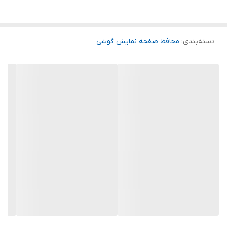
گلس ضد خش باعث می شود تا شما بتوانید کیفیت اصلی صفحه
نمایش خود را حفظ نمایید و نهایت لذت را از کار کردن با آن ببرید. این
دسته‌بندی
:
محافظ صفحه نمایش گوشی
محافظ صفحه نمایش چربی گریز است و اثر انگشت شما را به خود جذب
نمیکند. اگر به دنبال محصولی با کیفیت هستید خرید این محافظ صفحه
نمایش را به شما پیشنهاد میکنیم.