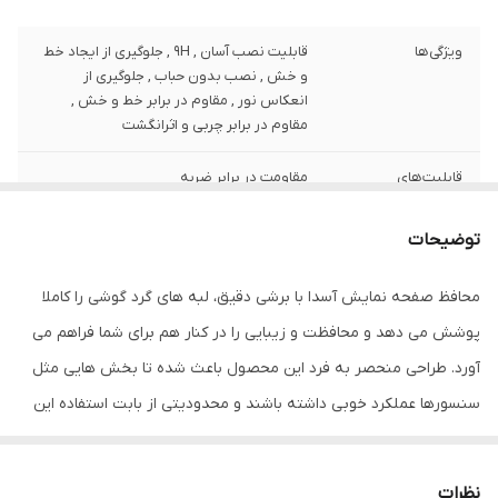
ویژگی‌ها
قابلیت نصب آسان , 9H , جلوگیری از ایجاد خط
و خش , نصب بدون حباب , جلوگیری از
انعکاس نور , مقاوم در برابر خط و خش ,
مقاوم در برابر چربی و اثرانگشت
قابلیت‌های
مقاومت در برابر ضربه
مقاومتی
توضیحات
ضخامت
0.2
محافظ صفحه نمایش آسدا با برشی دقیق، لبه های گرد گوشی را کاملا
دارای محافظ برای
جلو (صفحه نمایش)
قسمت
پوشش می دهد و محافظت و زیبایی را در کنار هم برای شما فراهم می
آورد. طراحی منحصر به فرد این محصول باعث شده تا بخش هایی مثل
رنگ
بی رنگ شفاف
سنسورها عملکرد خوبی داشته باشند و محدودیتی از بابت استفاده این
محافظ نداشته باشید. گلس آسدا به راحتی روی نمایشگر نصب می شود
و پس از جداسازی نیز اثری از چسب روی نمایشگر باقی نخواهد ماند.
نظرات