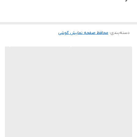
لمس لبه های گرد این محصول حس خوبی را در شما ایجاد می کند. این
گلس ضد خش باعث می شود تا شما بتوانید کیفیت اصلی صفحه
نمایش خود را حفظ نمایید و نهایت لذت را از کار کردن با آن ببرید. این
دسته‌بندی
:
محافظ صفحه نمایش گوشی
محافظ صفحه نمایش چربی گریز است و اثر انگشت شما را به خود جذب
نمیکند. اگر به دنبال محصولی با کیفیت هستید خرید این محافظ صفحه
نمایش را به شما پیشنهاد میکنیم.