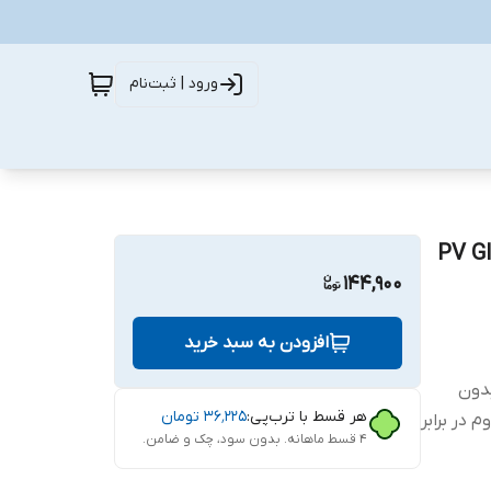
ورود | ثبت‌نام
 تی مدل PV Glass MIX
144,900
افزودن به سبد خرید
ب بدون
هر قسط با ترب‌پی:
۳۶٬۲۲۵
تومان
 در برابر
۴ قسط ماهانه. بدون سود، چک و ضامن.