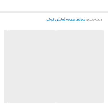
این گلس ضد خش باعث می شود تا شما بتوانید کیفیت اصلی صفحه
نمایش خود را حفظ نمایید و نهایت لذت را از کار کردن با آن ببرید. این
دسته‌بندی
:
محافظ صفحه نمایش گوشی
محافظ صفحه نمایش چربی گریز است و اثر انگشت شما را به خود جذب
نمیکند. اگر به دنبال محصولی با کیفیت هستید خرید این محافظ صفحه
نمایش را به شما پیشنهاد میکنیم.