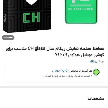
محافظ صفحه نمایش ریکام مدل CH glass مناسب برای
گوشی موبایل هوآوی Y9 2019
برند:
ریکام
هر قسط با ترب‌پی:
۱۷٬۲۵۰
تومان
۴ قسط ماهانه. بدون سود، چک و ضامن.
مشخصات