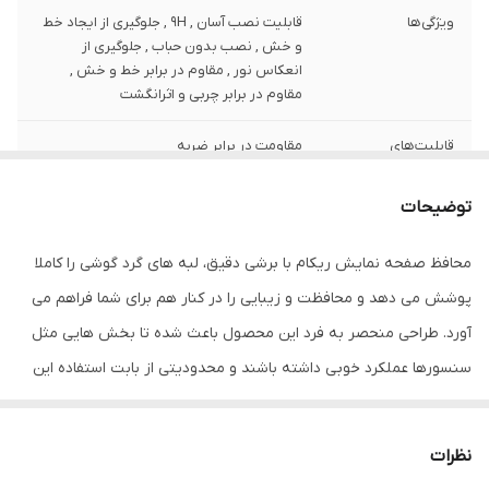
ویژگی‌ها
قابلیت نصب آسان , 9H , جلوگیری از ایجاد خط
و خش , نصب بدون حباب , جلوگیری از
انعکاس نور , مقاوم در برابر خط و خش ,
مقاوم در برابر چربی و اثرانگشت
قابلیت‌های
مقاومت در برابر ضربه
مقاومتی
توضیحات
ضخامت
0.2
محافظ صفحه نمایش ریکام با برشی دقیق، لبه های گرد گوشی را کاملا
دارای محافظ برای
جلو (صفحه نمایش)
قسمت
پوشش می دهد و محافظت و زیبایی را در کنار هم برای شما فراهم می
آورد. طراحی منحصر به فرد این محصول باعث شده تا بخش هایی مثل
رنگ
مشکی
سنسورها عملکرد خوبی داشته باشند و محدودیتی از بابت استفاده این
محافظ نداشته باشید. گلس ریکام به راحتی روی نمایشگر نصب می
شود و پس از جداسازی نیز اثری از چسب روی نمایشگر باقی نخواهد
نظرات
ماند. لمس لبه های گرد این محصول حس خوبی را در شما ایجاد می کند.