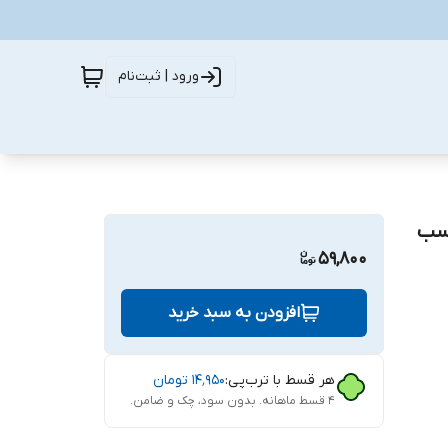
ورود | ثبت‌نام
یکام مدل CH glass مناسب
59,800
افزودن به سبد خرید
هر قسط با ترب‌پی:
۱۴٬۹۵۰
تومان
۴ قسط ماهانه. بدون سود، چک و ضامن.