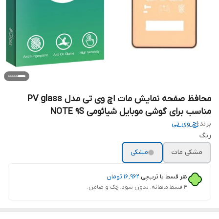
محافظ صفحه نمایش مات اچ وی تی مدل PV glass
مناسب برای گوشی موبایل شیائومی NOTE 9S
برند:
اچ وی تی
رنگ
مشکی مات
مشکی
هر قسط با ترب‌پی:
۱۶٬۹۶۲
تومان
۴ قسط ماهانه. بدون سود، چک و ضامن.