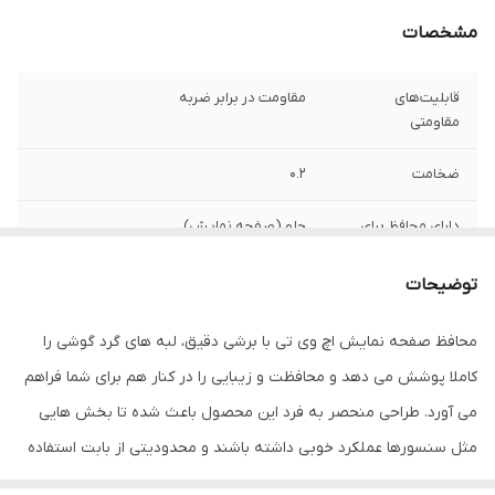
مشخصات
قابلیت‌های
مقاومت در برابر ضربه
مقاومتی
ضخامت
0.2
دارای محافظ برای
جلو (صفحه نمایش)
قسمت
توضیحات
ویژگی‌ها
قابلیت نصب آسان , 9H , جلوگیری از ایجاد خط
و خش , نصب بدون حباب , جلوگیری از
محافظ صفحه نمایش اچ وی تی با برشی دقیق، لبه های گرد گوشی را
انعکاس نور , مقاوم در برابر خط و خش ,
مقاوم در برابر چربی و اثرانگشت
کاملا پوشش می دهد و محافظت و زیبایی را در کنار هم برای شما فراهم
می آورد. طراحی منحصر به فرد این محصول باعث شده تا بخش هایی
مثل سنسورها عملکرد خوبی داشته باشند و محدودیتی از بابت استفاده
این محافظ نداشته باشید. گلس اچ وی تی به راحتی روی نمایشگر نصب