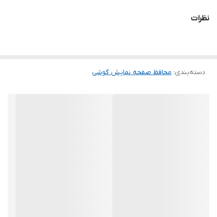
می شود و پس از جداسازی نیز اثری از چسب روی نمایشگر باقی نخواهد
نظرات
ماند. لمس لبه های گرد این محصول حس خوبی را در شما ایجاد می کند.
این گلس ضد خش باعث می شود تا شما بتوانید کیفیت اصلی صفحه
نمایش خود را حفظ نمایید و نهایت لذت را از کار کردن با آن ببرید. این
دسته‌بندی
:
محافظ صفحه نمایش گوشی
محافظ صفحه نمایش چربی گریز است و اثر انگشت شما را به خود جذب
نمیکند. اگر به دنبال محصولی با کیفیت هستید خرید این محافظ صفحه
نمایش را به شما پیشنهاد میکنیم.