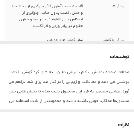
ویژگی‌ها
قابلیت نصب آسان , 9H , جلوگیری از ایجاد خط
و خش , نصب بدون حباب , جلوگیری از
انعکاس نور , مقاوم در برابر خط و خش ,
مقاوم در برابر چربی و اثرانگشت
سازگار با گوشی
سایر گوشی‌های موبایل
موبایل
توضیحات
ضخامت
0.2
محافظ صفحه نمایش ریکام با برشی دقیق، لبه های گرد گوشی را کاملا
دارای محافظ برای
جلو (صفحه نمایش)
قسمت
پوشش می دهد و محافظت و زیبایی را در کنار هم برای شما فراهم می
آورد. طراحی منحصر به فرد این محصول باعث شده تا بخش هایی مثل
رنگ
مشکی
سنسورها عملکرد خوبی داشته باشند و محدودیتی از بابت استفاده این
محافظ نداشته باشید. گلس ریکام به راحتی روی نمایشگر نصب می
شود و پس از جداسازی نیز اثری از چسب روی نمایشگر باقی نخواهد
نظرات
ماند. لمس لبه های گرد این محصول حس خوبی را در شما ایجاد می کند.