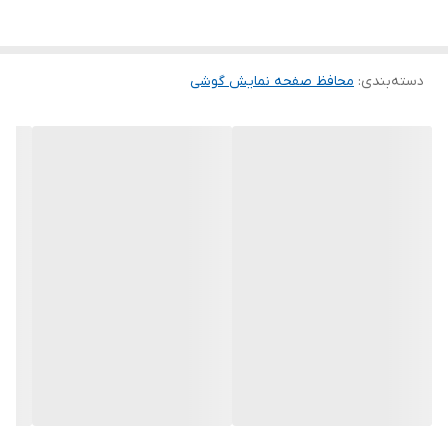
این گلس ضد خش باعث می شود تا شما بتوانید کیفیت اصلی صفحه
نمایش خود را حفظ نمایید و نهایت لذت را از کار کردن با آن ببرید. این
دسته‌بندی
:
محافظ صفحه نمایش گوشی
محافظ صفحه نمایش چربی گریز است و اثر انگشت شما را به خود جذب
نمیکند. اگر به دنبال محصولی با کیفیت هستید خرید این محافظ صفحه
نمایش را به شما پیشنهاد میکنیم.