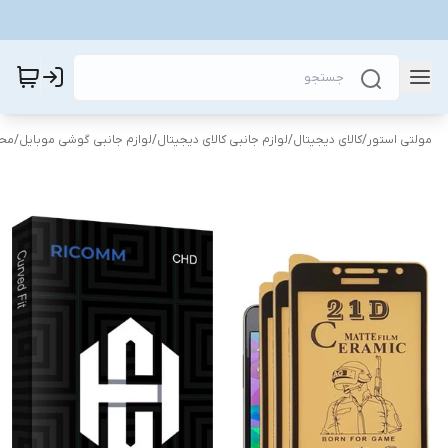
مولتی استور
/
کالای دیجیتال
/
لوازم جانبی کالای دیجیتال
/
لوازم جانبی گوشی موبایل
/
محا