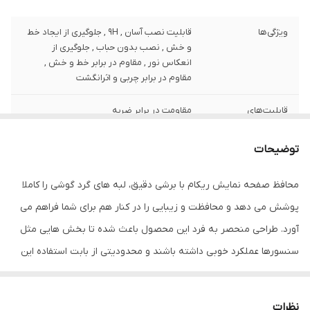
ویژگی‌ها
قابلیت نصب آسان , 9H , جلوگیری از ایجاد خط
و خش , نصب بدون حباب , جلوگیری از
انعکاس نور , مقاوم در برابر خط و خش ,
مقاوم در برابر چربی و اثرانگشت
قابلیت‌های
مقاومت در برابر ضربه
مقاومتی
توضیحات
ضخامت
0.2
محافظ صفحه نمایش ریکام با برشی دقیق، لبه های گرد گوشی را کاملا
دارای محافظ برای
جلو (صفحه نمایش)
قسمت
پوشش می دهد و محافظت و زیبایی را در کنار هم برای شما فراهم می
آورد. طراحی منحصر به فرد این محصول باعث شده تا بخش هایی مثل
رنگ
مشکی
سنسورها عملکرد خوبی داشته باشند و محدودیتی از بابت استفاده این
محافظ نداشته باشید. گلس ریکام به راحتی روی نمایشگر نصب می
شود و پس از جداسازی نیز اثری از چسب روی نمایشگر باقی نخواهد
نظرات