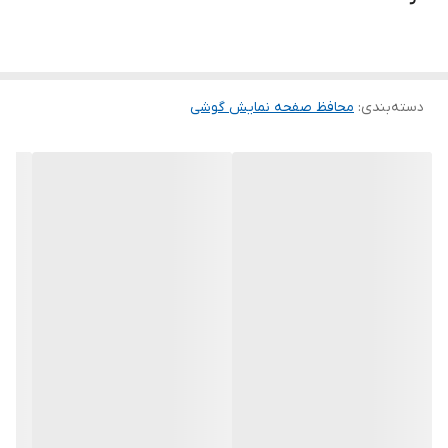
ماند. لمس لبه های گرد این محصول حس خوبی را در شما ایجاد می کند.
این گلس ضد خش باعث می شود تا شما بتوانید کیفیت اصلی صفحه
نمایش خود را حفظ نمایید و نهایت لذت را از کار کردن با آن ببرید. این
دسته‌بندی
:
محافظ صفحه نمایش گوشی
محافظ صفحه نمایش چربی گریز است و اثر انگشت شما را به خود جذب
نمیکند. اگر به دنبال محصولی با کیفیت هستید خرید این محافظ صفحه
نمایش را به شما پیشنهاد میکنیم.