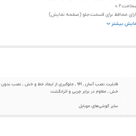
خامت
:
0.2
رای محافظ برای قسمت
:
جلو (صفحه نمایش)
نگ
:
بی رنگ شفاف
مایش بیشتر
قابلیت نصب آسان , 9H , جلوگیری از ایجاد خط و خش , 
خش , مقاوم در برابر چربی و اثرانگشت
سایر گوشی‌های موبایل
0.2
جلو (صفحه نمایش)