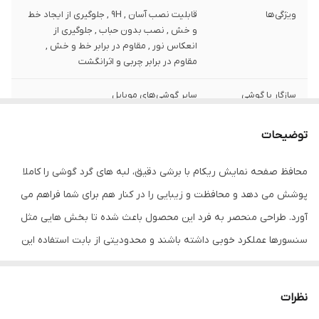
ویژگی‌ها
قابلیت نصب آسان , 9H , جلوگیری از ایجاد خط
و خش , نصب بدون حباب , جلوگیری از
انعکاس نور , مقاوم در برابر خط و خش ,
مقاوم در برابر چربی و اثرانگشت
سازگار با گوشی
سایر گوشی‌های موبایل
موبایل
توضیحات
ضخامت
0.2
محافظ صفحه نمایش ریکام با برشی دقیق، لبه های گرد گوشی را کاملا
دارای محافظ برای
جلو (صفحه نمایش)
قسمت
پوشش می دهد و محافظت و زیبایی را در کنار هم برای شما فراهم می
آورد. طراحی منحصر به فرد این محصول باعث شده تا بخش هایی مثل
رنگ
بی رنگ شفاف
سنسورها عملکرد خوبی داشته باشند و محدودیتی از بابت استفاده این
محافظ نداشته باشید. گلس ریکام به راحتی روی نمایشگر نصب می
شود و پس از جداسازی نیز اثری از چسب روی نمایشگر باقی نخواهد
نظرات
ماند. لمس لبه های گرد این محصول حس خوبی را در شما ایجاد می کند.