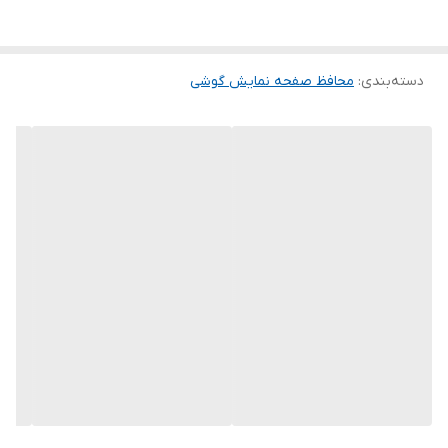
این گلس ضد خش باعث می شود تا شما بتوانید کیفیت اصلی صفحه
نمایش خود را حفظ نمایید و نهایت لذت را از کار کردن با آن ببرید. این
دسته‌بندی
:
محافظ صفحه نمایش گوشی
محافظ صفحه نمایش چربی گریز است و اثر انگشت شما را به خود جذب
نمیکند. اگر به دنبال محصولی با کیفیت هستید خرید این محافظ صفحه
نمایش را به شما پیشنهاد میکنیم.