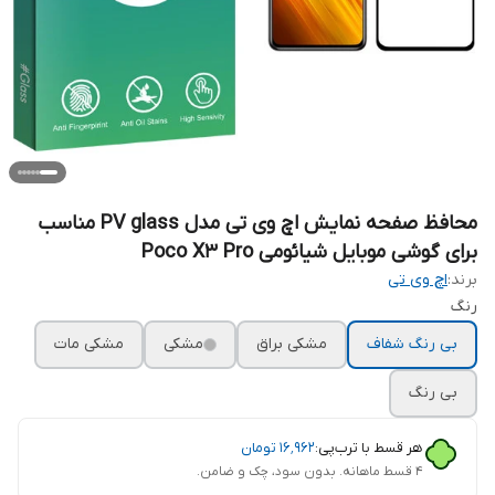
محافظ صفحه نمایش اچ وی تی مدل PV glass مناسب
برای گوشی موبایل شیائومی Poco X3 Pro
برند:
اچ وی تی
رنگ
بی رنگ شفاف
مشکی براق
مشکی
مشکی مات
بی رنگ
هر قسط با ترب‌پی:
۱۶٬۹۶۲
تومان
۴ قسط ماهانه. بدون سود، چک و ضامن.