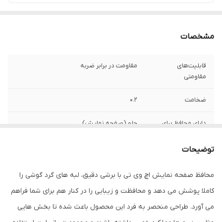
مشخصات
قابلیت‌های
مقاومت در برابر ضربه
مقاومتی
ضخامت
0.2
دارای محافظ برای
جلو (صفحه نمایش)
قسمت
توضیحات
ویژگی‌ها
قابلیت نصب آسان , 9H , جلوگیری از ایجاد خط
و خش , نصب بدون حباب , جلوگیری از
محافظ صفحه نمایش اچ وی تی با برشی دقیق، لبه های گرد گوشی را
انعکاس نور , مقاوم در برابر خط و خش ,
مقاوم در برابر چربی و اثرانگشت
کاملا پوشش می دهد و محافظت و زیبایی را در کنار هم برای شما فراهم
می آورد. طراحی منحصر به فرد این محصول باعث شده تا بخش هایی