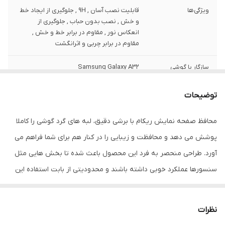
ویژگی‌ها
قابلیت نصب آسان , 9H , جلوگیری از ایجاد خط
و خش , نصب بدون حباب , جلوگیری از
انعکاس نور , مقاوم در برابر خط و خش ,
مقاوم در برابر چربی و اثرانگشت
سازگار با گوشی
Samsung Galaxy A32
موبایل
توضیحات
ضخامت
0.2
محافظ صفحه نمایش ریکام با برشی دقیق، لبه های گرد گوشی را کاملا
دارای محافظ برای
جلو (صفحه نمایش)
قسمت
پوشش می دهد و محافظت و زیبایی را در کنار هم برای شما فراهم می
آورد. طراحی منحصر به فرد این محصول باعث شده تا بخش هایی مثل
رنگ
مشکی
سنسورها عملکرد خوبی داشته باشند و محدودیتی از بابت استفاده این
محافظ نداشته باشید. گلس ریکام به راحتی روی نمایشگر نصب می
شود و پس از جداسازی نیز اثری از چسب روی نمایشگر باقی نخواهد
نظرات
ماند. لمس لبه های گرد این محصول حس خوبی را در شما ایجاد می کند.