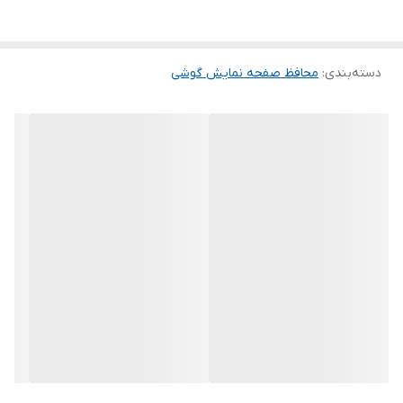
این گلس ضد خش باعث می شود تا شما بتوانید کیفیت اصلی صفحه
نمایش خود را حفظ نمایید و نهایت لذت را از کار کردن با آن ببرید. این
دسته‌بندی
:
محافظ صفحه نمایش گوشی
محافظ صفحه نمایش چربی گریز است و اثر انگشت شما را به خود جذب
نمیکند. اگر به دنبال محصولی با کیفیت هستید خرید این محافظ صفحه
نمایش را به شما پیشنهاد میکنیم.