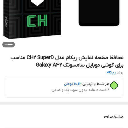
محافظ صفحه نمایش ریکام مدل CH2 SuperD مناسب
برای گوشی موبایل سامسونگ Galaxy A32
برند:
ریکام
هر قسط با ترب‌پی:
۱۸٬۱۱۲
تومان
۴ قسط ماهانه. بدون سود، چک و ضامن.
مشخصات