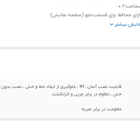
خامت
:
0.2
رای محافظ برای قسمت
:
جلو (صفحه نمایش)
نگ
:
مشکی
مایش بیشتر
قابلیت نصب آسان , 9H , جلوگیری از ایجاد خط و خش , 
خش , مقاوم در برابر چربی و اثرانگشت
مقاومت در برابر ضربه
0.2
جلو (صفحه نمایش)