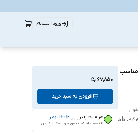
ورود | ثبت‌نام
ظ صفحه نمایش سرامیکی اچ وی تی مدل PV glass مناسب
67,850
افزودن به سبد خرید
ب بدون
هر قسط با ترب‌پی:
۱۶٬۹۶۲
تومان
 در برابر
۴ قسط ماهانه. بدون سود، چک و ضامن.