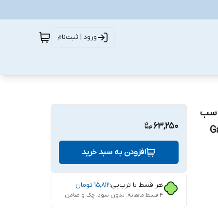
ورود | ثبت‌نام
 ای آسدا مدل DS Glass مناسب
63,250
G /
افزودن به سبد خرید
هر قسط با ترب‌پی:
۱۵٬۸۱۲
تومان
۴ قسط ماهانه. بدون سود، چک و ضامن.