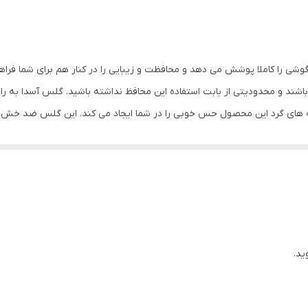
قابلیت نصب آسان , 9H , جلوگیری از ایجاد خط و خش , 
خش , مقاوم در برابر چربی و اثرانگشت
وشی را کاملا پوشش می دهد و محافظت و زیبایی را در کنار هم برای شما فرا
شند و محدودیتی از بابت استفاده این محافظ نداشته باشید. گلس آسدا به ر
ه های گرد این محصول حس خوبی را در شما ایجاد می کند. این گلس ضد خش 
با آن ببرید. این محافظ صفحه نمایش چربی گریز است و اثر انگشت شما را به خ
د میکنیم.
ید.